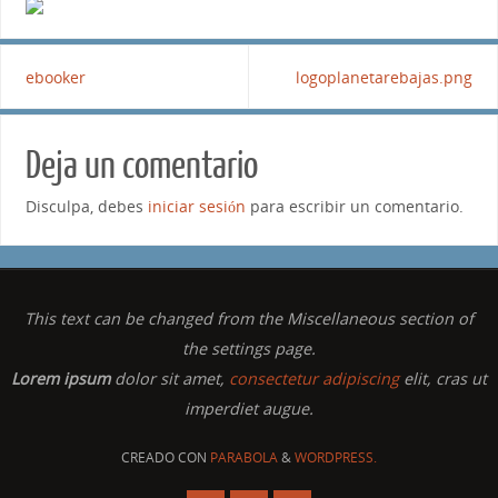
ebooker
logoplanetarebajas.png
Deja un comentario
Disculpa, debes
iniciar sesión
para escribir un comentario.
This text can be changed from the Miscellaneous section of
the settings page.
Lorem ipsum
dolor sit amet,
consectetur adipiscing
elit, cras ut
imperdiet augue.
CREADO CON
PARABOLA
&
WORDPRESS.