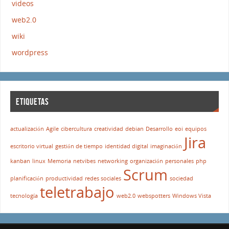
videos
web2.0
wiki
wordpress
ETIQUETAS
actualización
Agile
cibercultura
creatividad
debian
Desarrollo
eoi
equipos
Jira
escritorio virtual
gestión de tiempo
identidad digital
imaginación
kanban
linux
Memoria
netvibes
networking
organización
personales
php
Scrum
planificación
productividad
redes sociales
sociedad
teletrabajo
tecnología
web2.0
webspotters
Windows Vista