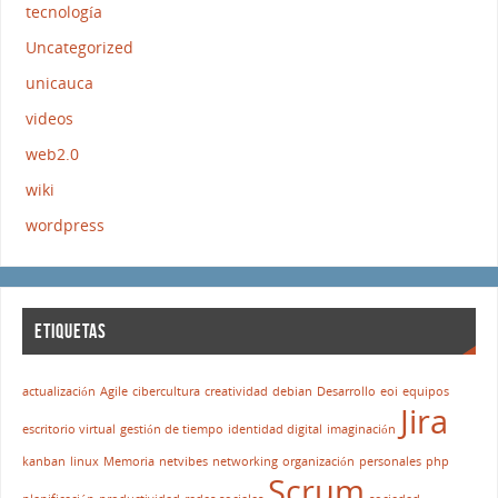
tecnología
Uncategorized
unicauca
videos
web2.0
wiki
wordpress
ETIQUETAS
actualización
Agile
cibercultura
creatividad
debian
Desarrollo
eoi
equipos
Jira
escritorio virtual
gestión de tiempo
identidad digital
imaginación
kanban
linux
Memoria
netvibes
networking
organización
personales
php
Scrum