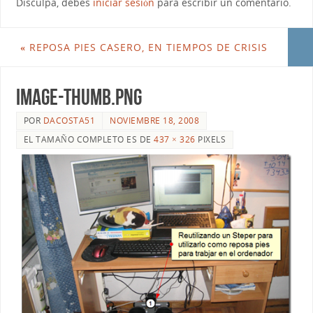
Disculpa, debes
iniciar sesión
para escribir un comentario.
«
REPOSA PIES CASERO, EN TIEMPOS DE CRISIS
image-thumb.png
POR
DACOSTA51
NOVIEMBRE 18, 2008
EL TAMAÑO COMPLETO ES DE
437 × 326
PIXELS