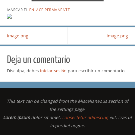
MARCAR EL
ENLACE PERMANENTE
.
image.png
image.png
Deja un comentario
Disculpa, debes
iniciar sesión
para escribir un comentario.
This text can be changed from the Miscellaneous section of
the settings page.
Lorem ipsum
dolor sit amet,
consectetur adipiscing
elit, cras ut
imperdiet augue.