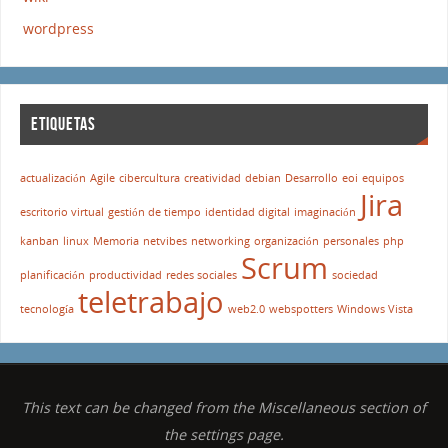
wordpress
ETIQUETAS
actualización
Agile
cibercultura
creatividad
debian
Desarrollo
eoi
equipos
Jira
escritorio virtual
gestión de tiempo
identidad digital
imaginación
kanban
linux
Memoria
netvibes
networking
organización
personales
php
Scrum
planificación
productividad
redes sociales
sociedad
teletrabajo
tecnología
web2.0
webspotters
Windows Vista
This text can be changed from the Miscellaneous section of
the settings page.