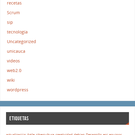
recetas
Scrum
sip
tecnología
Uncategorized
unicauca
videos
web2.0
wiki
wordpress
ETIQUETAS
actualización
Agile
cibercultura
creatividad
debian
Desarrollo
eoi
equipos