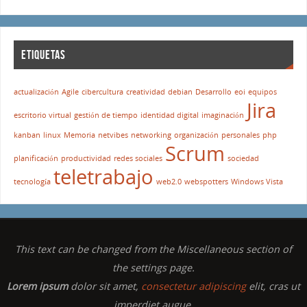
ETIQUETAS
actualización
Agile
cibercultura
creatividad
debian
Desarrollo
eoi
equipos
Jira
escritorio virtual
gestión de tiempo
identidad digital
imaginación
kanban
linux
Memoria
netvibes
networking
organización
personales
php
Scrum
planificación
productividad
redes sociales
sociedad
teletrabajo
tecnología
web2.0
webspotters
Windows Vista
This text can be changed from the Miscellaneous section of
the settings page.
Lorem ipsum
dolor sit amet,
consectetur adipiscing
elit, cras ut
imperdiet augue.