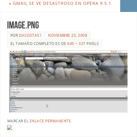
«
GMAIL SE VE DESASTROSO EN OPERA 9.5.1
image.png
POR
DACOSTA51
NOVIEMBRE 25, 2008
EL TAMAÑO COMPLETO ES DE
640 × 337
PIXELS
MARCAR EL
ENLACE PERMANENTE
.